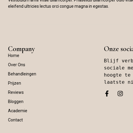
Vestibulum ante vitae ullamcorper. Phasellus ullamcorper odio vita
eleifend ultricies lectus orci congue magna in egestas.
Company
Onze soci
Home
Blijf verb
Over Ons
sociale me
Behandleingen
hoogte te 
laatste n
Prijzen
Reviews
Bloggen
Academie
Contact