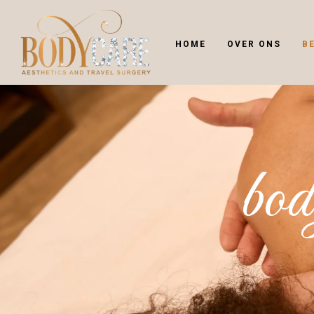
HOME
OVER ONS
B
bod