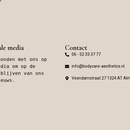
e
ale media
Contact
06 - 52 33 37 77
onden met ons op 
dia om op de 
info@bodycare-aesthetics.nl
blijven van ons 
Veendamstraat 27 1324 AT Al
ieuws.