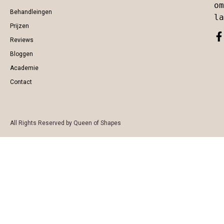
om
Behandleingen
la
Prijzen
Reviews
Bloggen
Academie
Contact
All Rights Reserved by Queen of Shapes