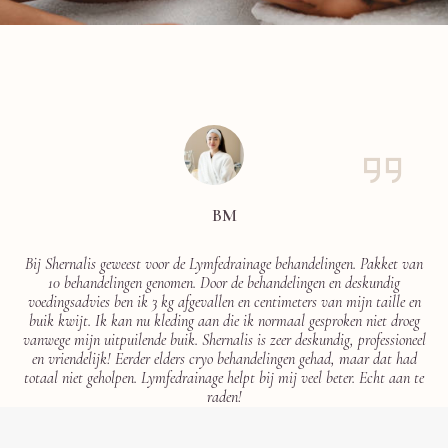
BM
Bij Shernalis geweest voor de Lymfedrainage behandelingen. Pakket van
10 behandelingen genomen. Door de behandelingen en deskundig
t
voedingsadvies ben ik 3 kg afgevallen en centimeters van mijn taille en
buik kwijt. Ik kan nu kleding aan die ik normaal gesproken niet droeg
vanwege mijn uitpuilende buik. Shernalis is zeer deskundig, professioneel
en vriendelijk! Eerder elders cryo behandelingen gehad, maar dat had
totaal niet geholpen. Lymfedrainage helpt bij mij veel beter. Echt aan te
raden!