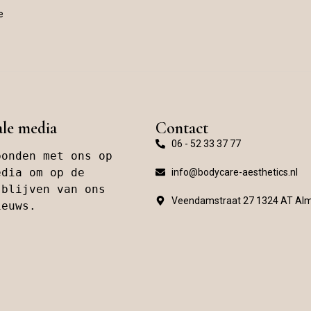
e
ale media
Contact
06 - 52 33 37 77
onden met ons op 
dia om op de 
info@bodycare-aesthetics.nl
blijven van ons 
Veendamstraat 27 1324 AT Al
ieuws.