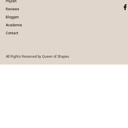
Prijzen
Reviews
Bloggen
Academie
Contact
All Rights Reserved by Queen of Shapes