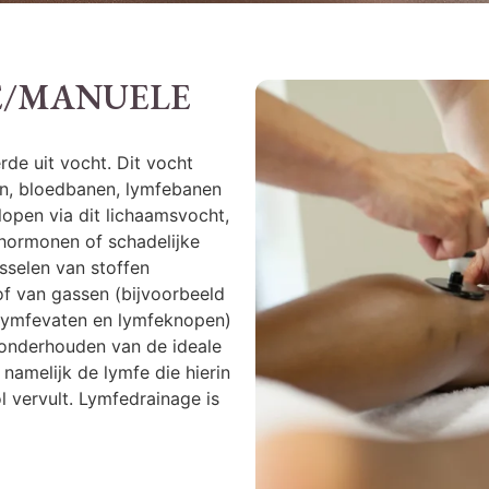
E/MANUELE
de uit vocht. Dit vocht
en, bloedbanen, lymfebanen
open via dit lichaamsvocht,
hormonen of schadelijke
isselen van stoffen
of van gassen (bijvoorbeeld
 (lymfevaten en lymfeknopen)
n onderhouden van de ideale
namelijk de lymfe die hierin
 vervult. Lymfedrainage is