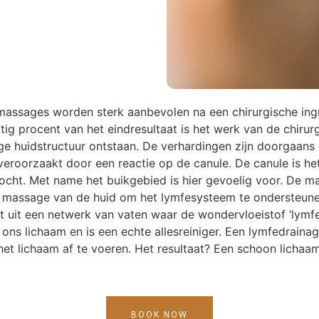
assages worden sterk aanbevolen na een chirurgische ingr
ijftig procent van het eindresultaat is het werk van de chirur
ge huidstructuur ontstaan. De verhardingen zijn doorgaans
eroorzaakt door een reactie op de canule. De canule is he
ocht. Met name het buikgebied is hier gevoelig voor. De m
n massage van de huid om het lymfesysteem te ondersteunen
uit een netwerk van vaten waar de wondervloeistof ‘lymfe
it ons lichaam en is een echte allesreiniger. Een lymfedrai
 het lichaam af te voeren. Het resultaat? Een schoon licha
BOOK NOW