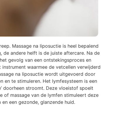
eep. Massage na liposuctie is heel bepalend
g, de andere helft is de juiste aftercare. Na de
 het gevolg van een ontstekingsproces en
t instrument waarmee de vetcellen verwijderd
assage na liposuctie wordt uitgevoerd door
 en te stimuleren. Het lymfesysteem is een
’ doorheen stroomt. Deze vloeistof spoelt
nage of massage van de lymfen stimuleert deze
am en een gezonde, glanzende huid.