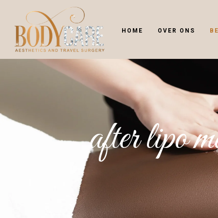
HOME
OVER ONS
B
after lipo