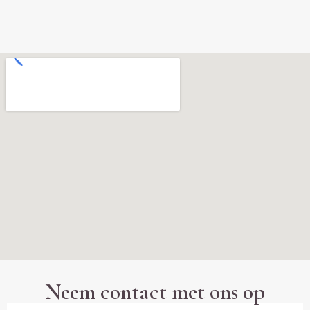
Neem contact met ons op