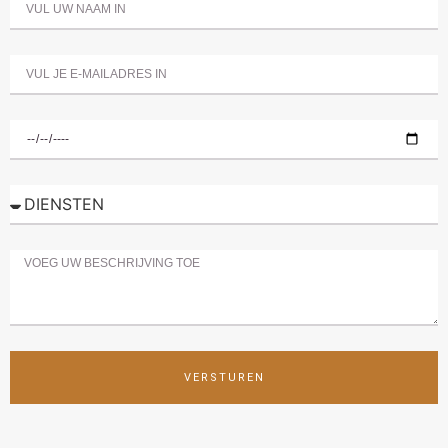
VERSTUREN