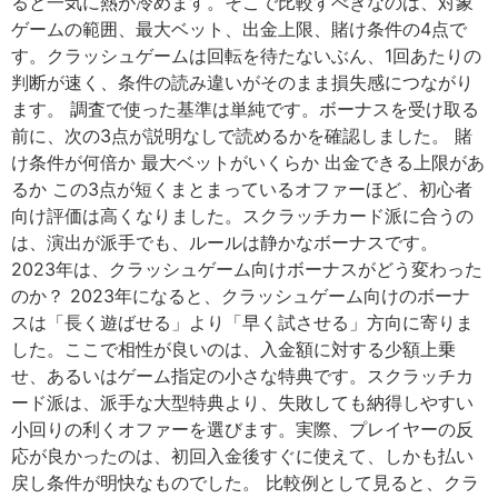
ると一気に熱が冷めます。そこで比較すべきなのは、対象
ゲームの範囲、最大ベット、出金上限、賭け条件の4点で
す。クラッシュゲームは回転を待たないぶん、1回あたりの
判断が速く、条件の読み違いがそのまま損失感につながり
ます。 調査で使った基準は単純です。ボーナスを受け取る
前に、次の3点が説明なしで読めるかを確認しました。 賭
け条件が何倍か 最大ベットがいくらか 出金できる上限があ
るか この3点が短くまとまっているオファーほど、初心者
向け評価は高くなりました。スクラッチカード派に合うの
は、演出が派手でも、ルールは静かなボーナスです。
2023年は、クラッシュゲーム向けボーナスがどう変わった
のか？ 2023年になると、クラッシュゲーム向けのボーナ
スは「長く遊ばせる」より「早く試させる」方向に寄りま
した。ここで相性が良いのは、入金額に対する少額上乗
せ、あるいはゲーム指定の小さな特典です。スクラッチカ
ード派は、派手な大型特典より、失敗しても納得しやすい
小回りの利くオファーを選びます。実際、プレイヤーの反
応が良かったのは、初回入金後すぐに使えて、しかも払い
戻し条件が明快なものでした。 比較例として見ると、クラ