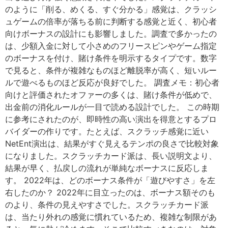
のように「削る、めくる、すぐ分かる」感覚は、クラッシ
ュゲームの倍率が落ちる前に判断する感覚と近く、初心者
向けボーナスの設計にも影響しました。調査で多かったの
は、少額入金に対して小さめのフリースピンやゲーム指定
のボーナスを付け、賭け条件を明示するタイプです。数字
で見ると、条件が複雑なものほど離脱率が高く、短いルー
ルで遊べるものほど反応が良好でした。 調査メモ：初心者
向けと評価されたオファーの多くは、賭け条件が低めで、
出金前の消化ルールが一目で読める設計でした。 この時期
に参考にされたのが、即時性の高い演出を得意とするプロ
バイダーの作りです。たとえば、スクラッチ感覚に近い
NetEnt演出は、結果がすぐ見えるテンポの良さで比較対象
になりました。スクラッチカード派は、長い説明文より、
結果が早く、払戻しの流れが単純なボーナスに反応しま
す。 2022年は、どのボーナス条件が「遊びやすさ」を左
右したのか？ 2022年に目立ったのは、ボーナス額そのも
のより、条件の見えやすさでした。スクラッチカード派
は、当たり外れの感覚に慣れているため、複雑な制限があ