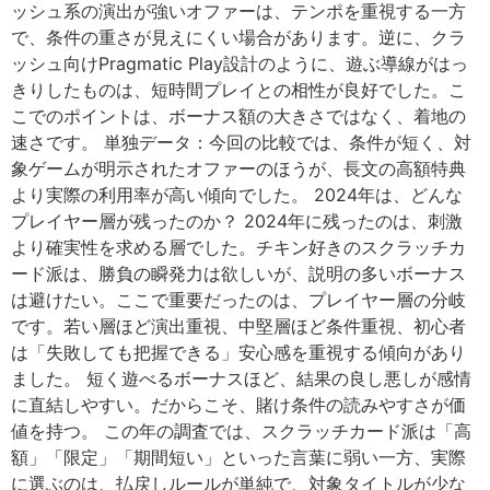
ッシュ系の演出が強いオファーは、テンポを重視する一方
で、条件の重さが見えにくい場合があります。逆に、クラ
ッシュ向けPragmatic Play設計のように、遊ぶ導線がはっ
きりしたものは、短時間プレイとの相性が良好でした。こ
こでのポイントは、ボーナス額の大きさではなく、着地の
速さです。 単独データ：今回の比較では、条件が短く、対
象ゲームが明示されたオファーのほうが、長文の高額特典
より実際の利用率が高い傾向でした。 2024年は、どんな
プレイヤー層が残ったのか？ 2024年に残ったのは、刺激
より確実性を求める層でした。チキン好きのスクラッチカ
ード派は、勝負の瞬発力は欲しいが、説明の多いボーナス
は避けたい。ここで重要だったのは、プレイヤー層の分岐
です。若い層ほど演出重視、中堅層ほど条件重視、初心者
は「失敗しても把握できる」安心感を重視する傾向があり
ました。 短く遊べるボーナスほど、結果の良し悪しが感情
に直結しやすい。だからこそ、賭け条件の読みやすさが価
値を持つ。 この年の調査では、スクラッチカード派は「高
額」「限定」「期間短い」といった言葉に弱い一方、実際
に選ぶのは、払戻しルールが単純で、対象タイトルが少な