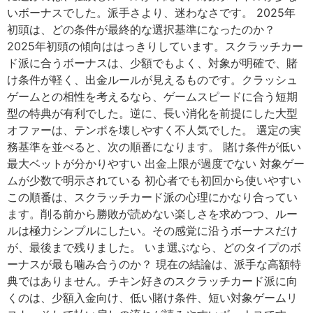
いボーナスでした。派手さより、迷わなさです。 2025年
初頭は、どの条件が最終的な選択基準になったのか？
2025年初頭の傾向ははっきりしています。スクラッチカー
ド派に合うボーナスは、少額でもよく、対象が明確で、賭
け条件が軽く、出金ルールが見えるものです。クラッシュ
ゲームとの相性を考えるなら、ゲームスピードに合う短期
型の特典が有利でした。逆に、長い消化を前提にした大型
オファーは、テンポを壊しやすく不人気でした。 選定の実
務基準を並べると、次の順番になります。 賭け条件が低い
最大ベットが分かりやすい 出金上限が過度でない 対象ゲー
ムが少数で明示されている 初心者でも初回から使いやすい
この順番は、スクラッチカード派の心理にかなり合ってい
ます。削る前から勝敗が読めない楽しさを求めつつ、ルー
ルは極力シンプルにしたい。その感覚に沿うボーナスだけ
が、最後まで残りました。 いま選ぶなら、どのタイプのボ
ーナスが最も噛み合うのか？ 現在の結論は、派手な高額特
典ではありません。チキン好きのスクラッチカード派に向
くのは、少額入金向け、低い賭け条件、短い対象ゲームリ