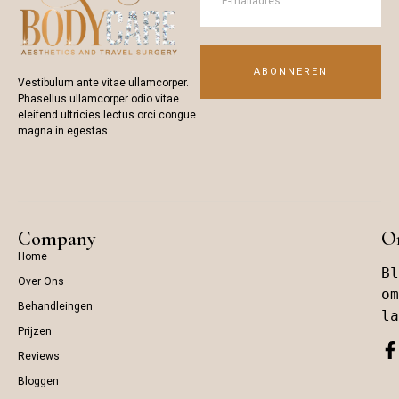
ABONNEREN
Vestibulum ante vitae ullamcorper.
Phasellus ullamcorper odio vitae
eleifend ultricies lectus orci congue
magna in egestas.
Company
On
Home
Bl
Over Ons
om
Behandleingen
la
Prijzen
Reviews
Bloggen