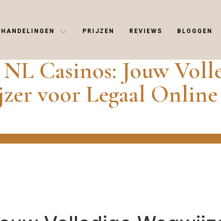
EHANDELINGEN
PRIJZEN
REVIEWS
BLOGGEN
 NL Casinos: Jouw Voll
zer voor Legaal Online