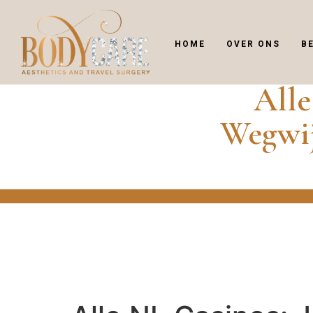
HOME
OVER ONS
B
Alle
Wegwij