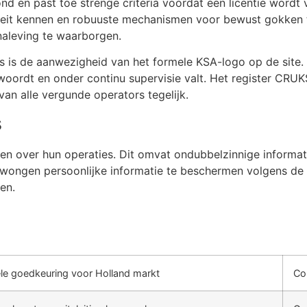
nd en past toe strenge criteria voordat een licentie wordt 
diteit kennen en robuuste mechanismen voor bewust gokken
aleving te waarborgen.
s is de aanwezigheid van het formele KSA-logo op de site.
twoordt en onder continu supervisie valt. Het register CRU
an alle vergunde operators tegelijk.
s
en over hun operaties. Dit omvat ondubbelzinnige informat
wongen persoonlijke informatie te beschermen volgens de 
en.
ële goedkeuring voor Holland markt
Co