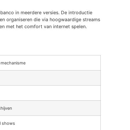
banco in meerdere versies. De introductie
den organiseren die via hoogwaardige streams
n met het comfort van internet spelen.
s-mechanisme
hijven
el shows