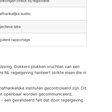
dwongen check bij registratie
afhankelijke audits
jectieve labs
guliere rapportage
naleving. Gokkers plukken vruchten van een
e NL regelgeving hanteert strikte eisen die in
hankelijke instituten gecontroleerd zijn. Dit
moet openbaar worden gecommuniceerd,
 een gevalideerd feit dat door regelgeving