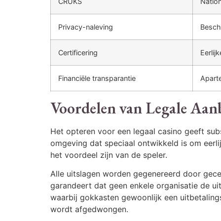
CRUKS
Nation
Privacy-naleving
Besche
Certificering
Eerlij
Financiële transparantie
Apart
Voordelen van Legale Aan
Het opteren voor een legaal casino geeft sub
omgeving dat speciaal ontwikkeld is om eerlij
het voordeel zijn van de speler.
Alle uitslagen worden gegenereerd door gecer
garandeert dat geen enkele organisatie de 
waarbij gokkasten gewoonlijk een uitbetalin
wordt afgedwongen.