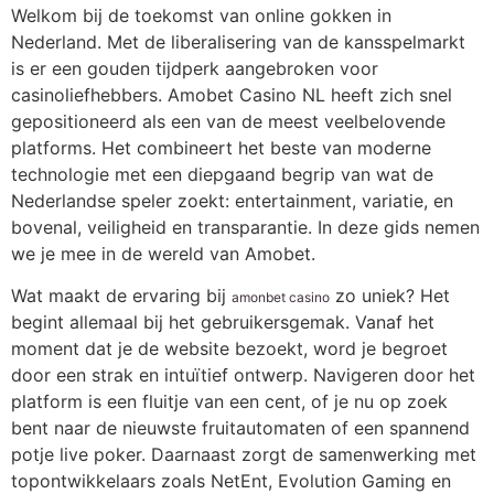
Welkom bij de toekomst van online gokken in
Nederland. Met de liberalisering van de kansspelmarkt
is er een gouden tijdperk aangebroken voor
casinoliefhebbers. Amobet Casino NL heeft zich snel
gepositioneerd als een van de meest veelbelovende
platforms. Het combineert het beste van moderne
technologie met een diepgaand begrip van wat de
Nederlandse speler zoekt: entertainment, variatie, en
bovenal, veiligheid en transparantie. In deze gids nemen
we je mee in de wereld van Amobet.
Wat maakt de ervaring bij
zo uniek? Het
amonbet casino
begint allemaal bij het gebruikersgemak. Vanaf het
moment dat je de website bezoekt, word je begroet
door een strak en intuïtief ontwerp. Navigeren door het
platform is een fluitje van een cent, of je nu op zoek
bent naar de nieuwste fruitautomaten of een spannend
potje live poker. Daarnaast zorgt de samenwerking met
topontwikkelaars zoals NetEnt, Evolution Gaming en