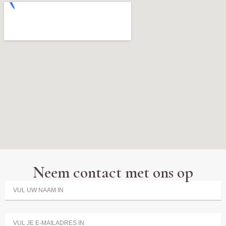
Neem contact met ons op