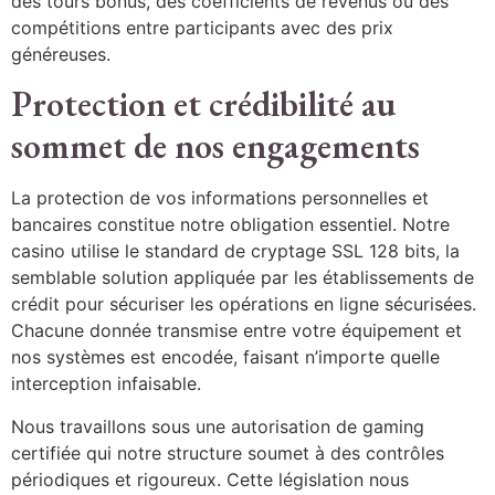
des tours bonus, des coefficients de revenus ou des
compétitions entre participants avec des prix
généreuses.
Protection et crédibilité au
sommet de nos engagements
La protection de vos informations personnelles et
bancaires constitue notre obligation essentiel. Notre
casino utilise le standard de cryptage SSL 128 bits, la
semblable solution appliquée par les établissements de
crédit pour sécuriser les opérations en ligne sécurisées.
Chacune donnée transmise entre votre équipement et
nos systèmes est encodée, faisant n’importe quelle
interception infaisable.
Nous travaillons sous une autorisation de gaming
certifiée qui notre structure soumet à des contrôles
périodiques et rigoureux. Cette législation nous