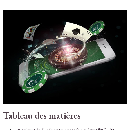
Tableau des matières
L’expérience de divertissement proposée par Aphrodite Casino