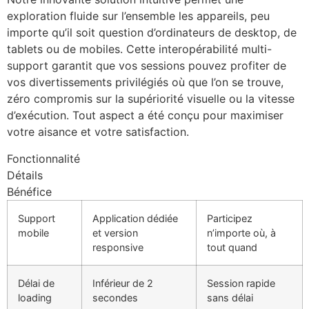
exploration fluide sur l’ensemble les appareils, peu
importe qu’il soit question d’ordinateurs de desktop, de
tablets ou de mobiles. Cette interopérabilité multi-
support garantit que vos sessions pouvez profiter de
vos divertissements privilégiés où que l’on se trouve,
zéro compromis sur la supériorité visuelle ou la vitesse
d’exécution. Tout aspect a été conçu pour maximiser
votre aisance et votre satisfaction.
Fonctionnalité
Détails
Bénéfice
Support
Application dédiée
Participez
mobile
et version
n’importe où, à
responsive
tout quand
Délai de
Inférieur de 2
Session rapide
loading
secondes
sans délai