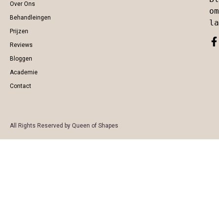
Over Ons
om
Behandleingen
la
Prijzen
Reviews
Bloggen
Academie
Contact
All Rights Reserved by Queen of Shapes