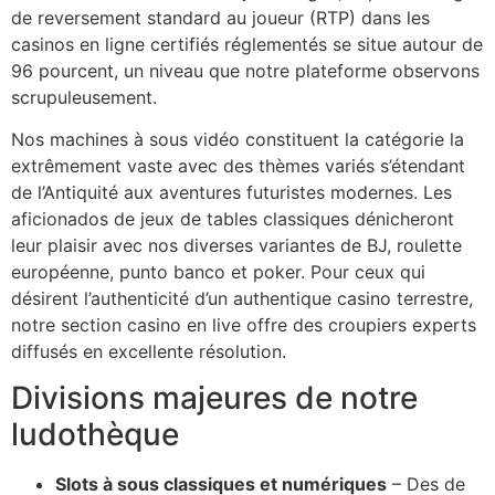
de reversement standard au joueur (RTP) dans les
casinos en ligne certifiés réglementés se situe autour de
96 pourcent, un niveau que notre plateforme observons
scrupuleusement.
Nos machines à sous vidéo constituent la catégorie la
extrêmement vaste avec des thèmes variés s’étendant
de l’Antiquité aux aventures futuristes modernes. Les
aficionados de jeux de tables classiques dénicheront
leur plaisir avec nos diverses variantes de BJ, roulette
européenne, punto banco et poker. Pour ceux qui
désirent l’authenticité d’un authentique casino terrestre,
notre section casino en live offre des croupiers experts
diffusés en excellente résolution.
Divisions majeures de notre
ludothèque
Slots à sous classiques et numériques
– Des de