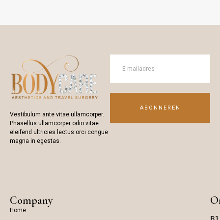
ABONNEREN
Vestibulum ante vitae ullamcorper.
Phasellus ullamcorper odio vitae
eleifend ultricies lectus orci congue
magna in egestas.
Company
On
Home
Bl