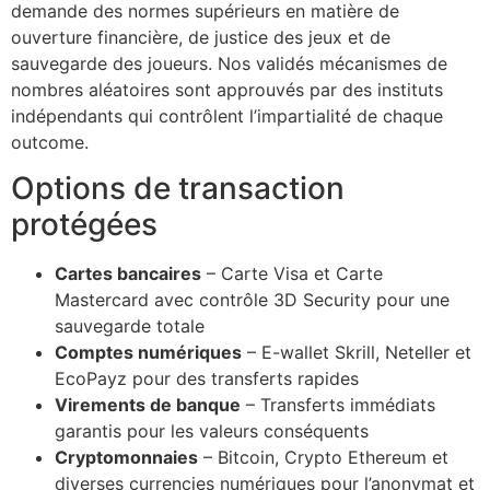
demande des normes supérieurs en matière de
ouverture financière, de justice des jeux et de
sauvegarde des joueurs. Nos validés mécanismes de
nombres aléatoires sont approuvés par des instituts
indépendants qui contrôlent l’impartialité de chaque
outcome.
Options de transaction
protégées
Cartes bancaires
– Carte Visa et Carte
Mastercard avec contrôle 3D Security pour une
sauvegarde totale
Comptes numériques
– E-wallet Skrill, Neteller et
EcoPayz pour des transferts rapides
Virements de banque
– Transferts immédiats
garantis pour les valeurs conséquents
Cryptomonnaies
– Bitcoin, Crypto Ethereum et
diverses currencies numériques pour l’anonymat et