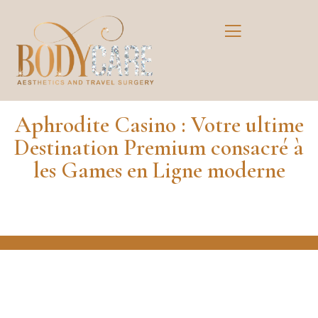
Aphrodite Casino : Votre ultime
Destination Premium consacré à
les Games en Ligne moderne