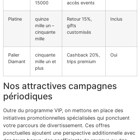
15000
accès events
Platine
quinze
Retour 15%,
Inclus
mille un –
gifts
cinquante
customisés
mille
Palier
cinquante
Cashback 20%,
Oui
Diamant
mille un et
trips premium
plus
Nos attractives campagnes
périodiques
Outre du programme VIP, on mettons en place des
initiatives promotionnelles spécialisées qui ponctuent
votre parcours de divertissement. Ces offres
ponctuelles ajoutent une perspective additionnelle avec