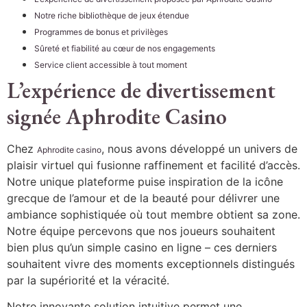
Notre riche bibliothèque de jeux étendue
Programmes de bonus et privilèges
Sûreté et fiabilité au cœur de nos engagements
Service client accessible à tout moment
L’expérience de divertissement
signée Aphrodite Casino
Chez
, nous avons développé un univers de
Aphrodite casino
plaisir virtuel qui fusionne raffinement et facilité d’accès.
Notre unique plateforme puise inspiration de la icône
grecque de l’amour et de la beauté pour délivrer une
ambiance sophistiquée où tout membre obtient sa zone.
Notre équipe percevons que nos joueurs souhaitent
bien plus qu’un simple casino en ligne – ces derniers
souhaitent vivre des moments exceptionnels distingués
par la supériorité et la véracité.
Notre innovante solution intuitive permet une