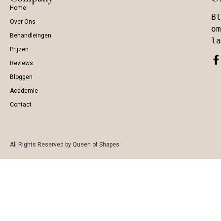
Home
Bl
Over Ons
om
Behandleingen
la
Prijzen
Reviews
Bloggen
Academie
Contact
All Rights Reserved by Queen of Shapes