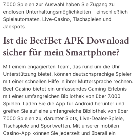
7.000 Spielen zur Auswahl haben Sie Zugang zu
endlosen Unterhaltungsmöglichkeiten – einschließlich
Spielautomaten, Live-Casino, Tischspielen und
Jackpots.
Ist die BeefBet APK Download
sicher für mein Smartphone?
Mit einem engagierten Team, das rund um die Uhr
Unterstützung bietet, können deutschsprachige Spieler
mit einer schnellen Hilfe in ihrer Muttersprache rechnen.
Beef Casino bietet ein umfassendes Gaming-Erlebnis
mit einer umfangreichen Bibliothek von über 7.000
Spielen. Laden Sie die App für Android herunter und
greifen Sie auf eine umfangreiche Bibliothek von über
7.000 Spielen zu, darunter Slots, Live-Dealer-Spiele,
Tischspiele und Sportwetten. Mit unserer mobilen
Casino-App können Sie jederzeit und überall ein