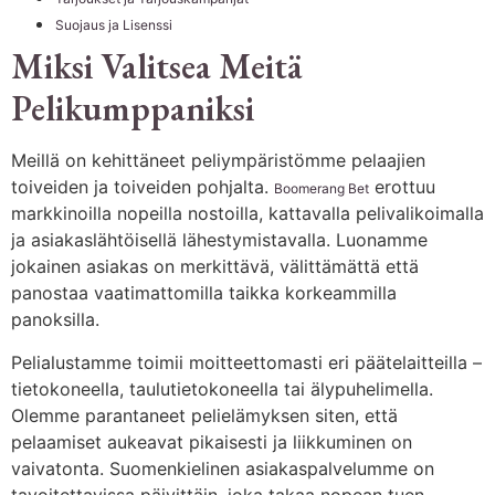
Suojaus ja Lisenssi
Miksi Valitsea Meitä
Pelikumppaniksi
Meillä on kehittäneet peliympäristömme pelaajien
toiveiden ja toiveiden pohjalta.
erottuu
Boomerang Bet
markkinoilla nopeilla nostoilla, kattavalla pelivalikoimalla
ja asiakaslähtöisellä lähestymistavalla. Luonamme
jokainen asiakas on merkittävä, välittämättä että
panostaa vaatimattomilla taikka korkeammilla
panoksilla.
Pelialustamme toimii moitteettomasti eri päätelaitteilla –
tietokoneella, taulutietokoneella tai älypuhelimella.
Olemme parantaneet pelielämyksen siten, että
pelaamiset aukeavat pikaisesti ja liikkuminen on
vaivatonta. Suomenkielinen asiakaspalvelumme on
tavoitettavissa päivittäin, joka takaa nopean tuen