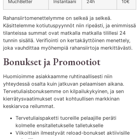
MuchBetter
Instantaani
24h
10€
Rahansiirtomenettelymme on selkeä ja selkeä.
Käsittelemme kotiutuspyynnöt niin ripeästi, ja enimmissä
tilanteissa summat ovat matkalla matkalla tilillesi 24
tunnin sisällä. Verifiointi on kertakäyttöinen menettely,
joka vauhdittaa myöhempiä rahansiirtoja merkittävästi.
Bonukset ja Promootiot
Huomioimme asiakkaamme ruhtinaallisesti niin
yhteydessä osalta kuin jatkuvan pelaamisen aikana.
Tervetuliaisbonuksemme on kilpailukykyinen, ja sen
kierrätysvaatimukset ovat kohtuullisen markkinan
keskiarvoa reilummat.
Tervetuliaispaketti tuoreille pelaajille peräti
kolmelle ensitalletukselle talletukselle
Viikoittain ilmestyvät reload-bonukset aktiivisille