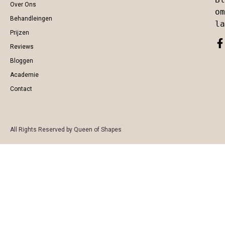
Over Ons
om
Behandleingen
la
Prijzen
Reviews
Bloggen
Academie
Contact
All Rights Reserved by Queen of Shapes