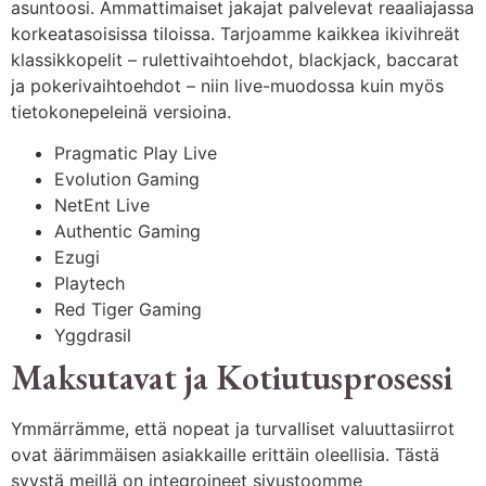
asuntoosi. Ammattimaiset jakajat palvelevat reaaliajassa
korkeatasoisissa tiloissa. Tarjoamme kaikkea ikivihreät
klassikkopelit – rulettivaihtoehdot, blackjack, baccarat
ja pokerivaihtoehdot – niin live-muodossa kuin myös
tietokonepeleinä versioina.
Pragmatic Play Live
Evolution Gaming
NetEnt Live
Authentic Gaming
Ezugi
Playtech
Red Tiger Gaming
Yggdrasil
Maksutavat ja Kotiutusprosessi
Ymmärrämme, että nopeat ja turvalliset valuuttasiirrot
ovat äärimmäisen asiakkaille erittäin oleellisia. Tästä
syystä meillä on integroineet sivustoomme