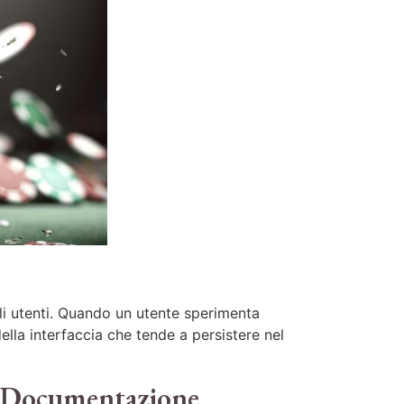
gli utenti. Quando un utente sperimenta
ella interfaccia che tende a persistere nel
a Documentazione