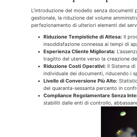
L’introduzione del modello senza documenti pr
gestionale, la riduzione del volume amministrat
perfezionamento di ulteriori elementi del serv
Riduzione Tempistiche di Attesa:
Il pro
insoddisfazione connessa ai tempi di app
Esperienza Cliente Migliorata:
L’assenza
tragitto del utente verso la creazione de
Riduzione Costi Operativi:
Il Sistema di
individuale dei documenti, riducendo i s
Livello di Conversione Più Alto:
Statisti
del quaranta-sessanta percento in confro
Compliance Regolamentare Senza Inte
stabiliti dalle enti di controllo, abbassa