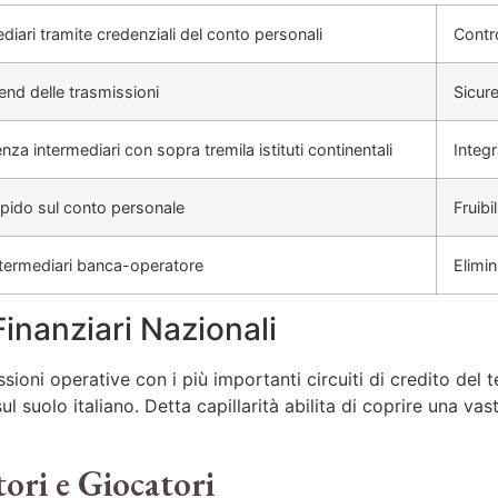
diari tramite credenziali del conto personali
Contro
nd delle trasmissioni
Sicure
za intermediari con sopra tremila istituti continentali
Integr
pido sul conto personale
Fruibi
termediari banca-operatore
Elimin
inanziari Nazionali
ioni operative con i più importanti circuiti di credito del t
 sul suolo italiano. Detta capillarità abilita di coprire una va
tori e Giocatori