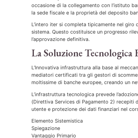
occasione di la collegamento con l’istituto b
la sede fiscale e la proprietà del deposito ba
L’intero iter si completa tipicamente nel giro d
sistema. Questo costituisce un progresso rileva
l’approvazione definitiva.
La Soluzione Tecnologica B
L’Innovativa infrastruttura alla base al mecc
mediatori certificati tra gli gestori di scomme
moltissime di banche europee, creando un net
L’infrastruttura tecnologica prevede l’adozio
(Direttiva Services di Pagamento 2) recepiti d
utente e protezione dei dati finanziari nel cor
Elemento Sistemistica
Spiegazione
Vantaggio Primario