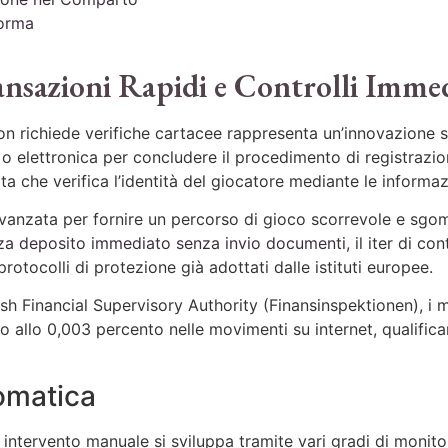
forma
nsazioni Rapidi e Controlli Imme
on richiede verifiche cartacee rappresenta un’innovazione s
ea o elettronica per concludere il procedimento di registraz
tta che verifica l’identità del giocatore mediante le informa
vanzata per fornire un percorso di gioco scorrevole e sgomb
za deposito immediato senza invio documenti
, il iter di 
protocolli di protezione già adottati dalle istituti europee.
h Financial Supervisory Authority (Finansinspektionen), i mo
 allo 0,003 percento nelle movimenti su internet, qualificando
omatica
intervento manuale si sviluppa tramite vari gradi di moni