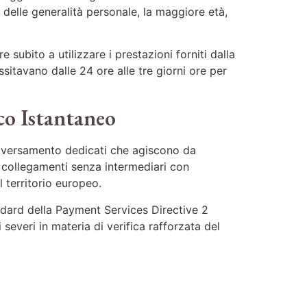
delle generalità personale, la maggiore età,
 subito a utilizzare i prestazioni forniti dalla
ssitavano dalle 24 ore alle tre giorni ore per
co Istantaneo
di versamento dedicati che agiscono da
to collegamenti senza intermediari con
 territorio europeo.
andard della Payment Services Directive 2
severi in materia di verifica rafforzata del