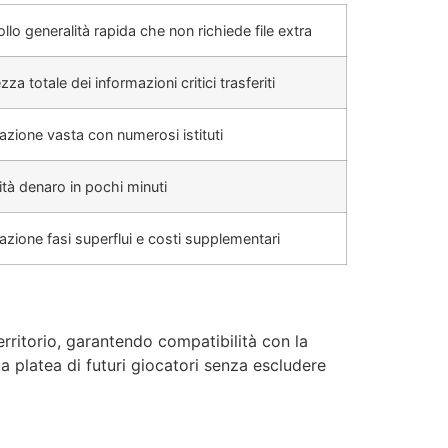
llo generalità rapida che non richiede file extra
zza totale dei informazioni critici trasferiti
azione vasta con numerosi istituti
lità denaro in pochi minuti
azione fasi superflui e costi supplementari
erritorio, garantendo compatibilità con la
sta platea di futuri giocatori senza escludere