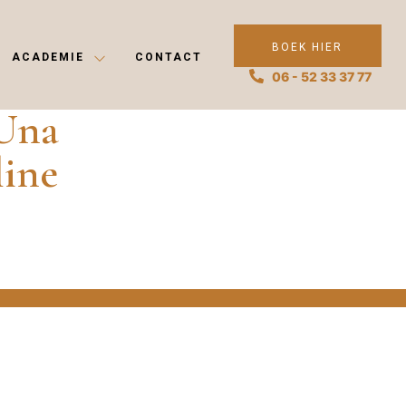
BOEK HIER
ACADEMIE
CONTACT
06 - 52 33 37 77
 Una
line