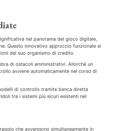
diate
ignificativa nel panorama del gioco digitale,
ione. Questo innovativo approccio funzionale si
zioni del suo organismo di credito.
ra di ostacoli amministrativi. Allorché un
controllo avviene automaticamente nel corso di
delli di controllo tramite banca diretta
li tra i sistemi più sicuri esistenti nel
toraggio che avvengono simultaneamente in