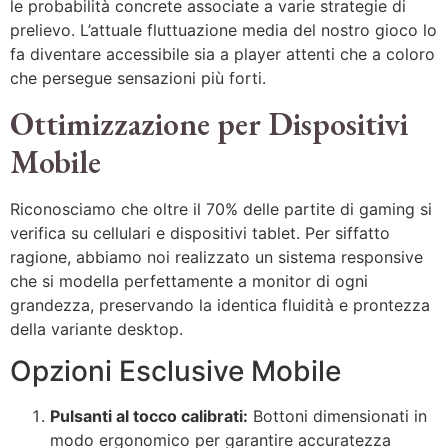
le probabilità concrete associate a varie strategie di
prelievo. L’attuale fluttuazione media del nostro gioco lo
fa diventare accessibile sia a player attenti che a coloro
che persegue sensazioni più forti.
Ottimizzazione per Dispositivi
Mobile
Riconosciamo che oltre il 70% delle partite di gaming si
verifica su cellulari e dispositivi tablet. Per siffatto
ragione, abbiamo noi realizzato un sistema responsive
che si modella perfettamente a monitor di ogni
grandezza, preservando la identica fluidità e prontezza
della variante desktop.
Opzioni Esclusive Mobile
Pulsanti al tocco calibrati:
Bottoni dimensionati in
modo ergonomico per garantire accuratezza