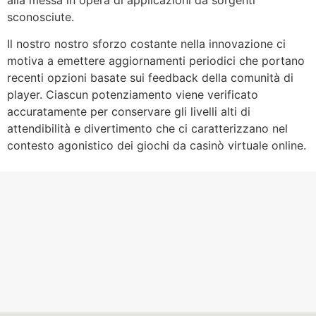
alla messa in opera di applicazioni da sorgenti
sconosciute.
Il nostro nostro sforzo costante nella innovazione ci
motiva a emettere aggiornamenti periodici che portano
recenti opzioni basate sui feedback della comunità di
player. Ciascun potenziamento viene verificato
accuratamente per conservare gli livelli alti di
attendibilità e divertimento che ci caratterizzano nel
contesto agonistico dei giochi da casinò virtuale online.