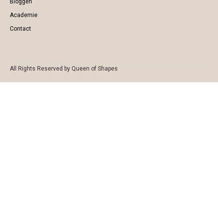
Bloggen
Academie
Contact
All Rights Reserved by Queen of Shapes