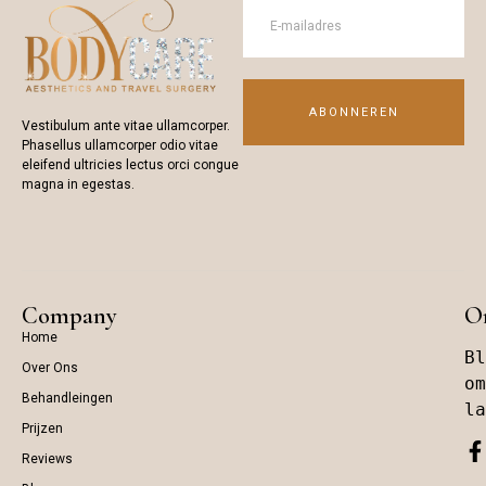
ABONNEREN
Vestibulum ante vitae ullamcorper.
Phasellus ullamcorper odio vitae
eleifend ultricies lectus orci congue
magna in egestas.
Company
On
Home
Bl
Over Ons
om
Behandleingen
la
Prijzen
Reviews