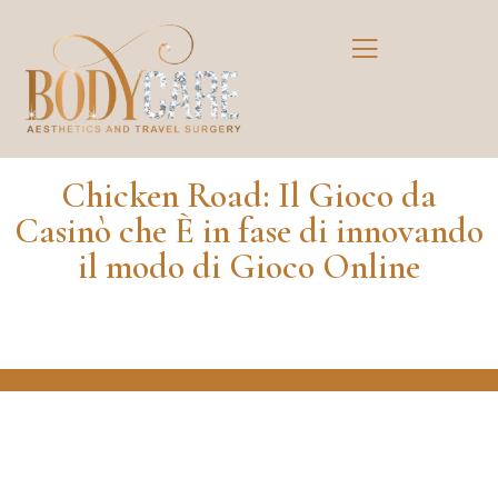
Chicken Road: Il Gioco da
Casinò che È in fase di innovando
il modo di Gioco Online