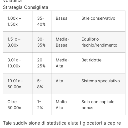
Volatilità
Strategia Consigliata
1.00x –
35-
Bassa
Stile conservativo
1.50x
40%
1.51x –
30-
Media-
Equilibrio
3.00x
35%
Bassa
rischio/rendimento
3.01x –
20-
Media-
Bet ridotte
10.00x
25%
Alta
10.01x –
5-
Alta
Sistema speculativo
50.00x
8%
Oltre
1-
Molto
Solo con capitale
50.00x
2%
Alta
bonus
Tale suddivisione di statistica aiuta i giocatori a capire