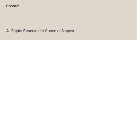
Contact
All Rights Reserved by Queen of Shapes