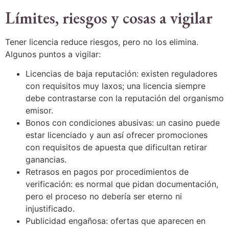
Límites, riesgos y cosas a vigilar
Tener licencia reduce riesgos, pero no los elimina.
Algunos puntos a vigilar:
Licencias de baja reputación: existen reguladores
con requisitos muy laxos; una licencia siempre
debe contrastarse con la reputación del organismo
emisor.
Bonos con condiciones abusivas: un casino puede
estar licenciado y aun así ofrecer promociones
con requisitos de apuesta que dificultan retirar
ganancias.
Retrasos en pagos por procedimientos de
verificación: es normal que pidan documentación,
pero el proceso no debería ser eterno ni
injustificado.
Publicidad engañosa: ofertas que aparecen en