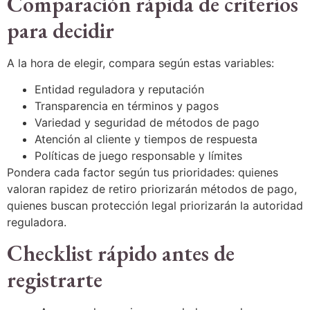
Comparación rápida de criterios
para decidir
A la hora de elegir, compara según estas variables:
Entidad reguladora y reputación
Transparencia en términos y pagos
Variedad y seguridad de métodos de pago
Atención al cliente y tiempos de respuesta
Políticas de juego responsable y límites
Pondera cada factor según tus prioridades: quienes
valoran rapidez de retiro priorizarán métodos de pago,
quienes buscan protección legal priorizarán la autoridad
reguladora.
Checklist rápido antes de
registrarte