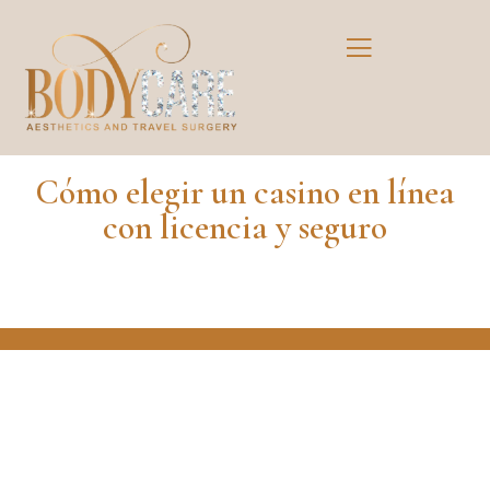
Cómo elegir un casino en línea
con licencia y seguro