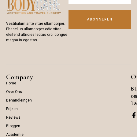
ABONNEREN
Vestibulum ante vitae ullamcorper.
Phasellus ullamcorper odio vitae
eleifend ultricies lectus orci congue
magna in egestas.
Company
On
Home
Bl
Over Ons
om
Behandleingen
la
Prijzen
Reviews
Bloggen
Academie