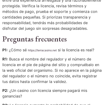
entre una experiencia arriesgada y una razonablemente
protegida. Verifica la licencia, revisa términos y
métodos de pago, prueba el soporte y comienza con
cantidades pequeñas. Si priorizas transparencia y
responsabilidad, tendrás más probabilidades de
disfrutar del juego sin sorpresas desagradables.
Preguntas frecuentes
P1:
¿Cómo sé
si la licencia es real?
https://terracasino.net
R1:
Busca el nombre del regulador y el número de
licencia en el pie de página del sitio y compruébalo en
la web oficial del organismo. Si no aparece en la página
del regulador o el número no coincide, evita registrar
tus datos hasta confirmar la validez.
P2:
¿Un casino con licencia siempre pagará mis
ganancias?