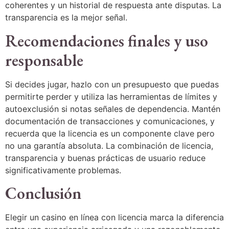
coherentes y un historial de respuesta ante disputas. La
transparencia es la mejor señal.
Recomendaciones finales y uso
responsable
Si decides jugar, hazlo con un presupuesto que puedas
permitirte perder y utiliza las herramientas de límites y
autoexclusión si notas señales de dependencia. Mantén
documentación de transacciones y comunicaciones, y
recuerda que la licencia es un componente clave pero
no una garantía absoluta. La combinación de licencia,
transparencia y buenas prácticas de usuario reduce
significativamente problemas.
Conclusión
Elegir un casino en línea con licencia marca la diferencia