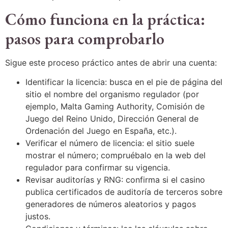
Cómo funciona en la práctica:
pasos para comprobarlo
Sigue este proceso práctico antes de abrir una cuenta:
Identificar la licencia: busca en el pie de página del
sitio el nombre del organismo regulador (por
ejemplo, Malta Gaming Authority, Comisión de
Juego del Reino Unido, Dirección General de
Ordenación del Juego en España, etc.).
Verificar el número de licencia: el sitio suele
mostrar el número; compruébalo en la web del
regulador para confirmar su vigencia.
Revisar auditorías y RNG: confirma si el casino
publica certificados de auditoría de terceros sobre
generadores de números aleatorios y pagos
justos.