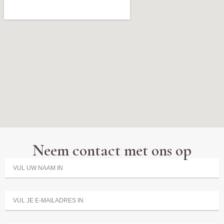
Neem contact met ons op