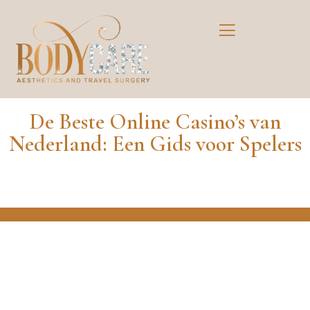
De Beste Online Casino’s van
Nederland: Een Gids voor Spelers