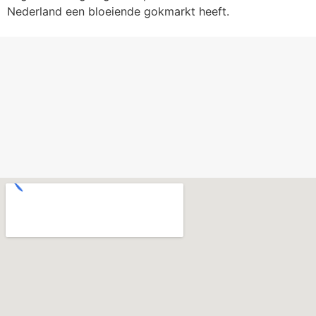
Nederland een bloeiende gokmarkt heeft.