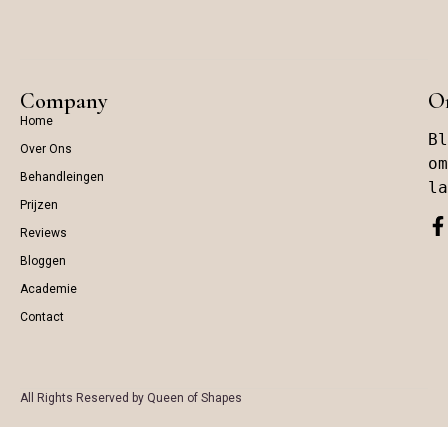
Company
On
Home
Bl
Over Ons
om
Behandleingen
la
Prijzen
Reviews
Bloggen
Academie
Contact
All Rights Reserved by Queen of Shapes