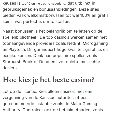
keuzes is
, dat uitblinkt in
top 10 online casino nederland
gebruiksgemak en bonusaanbiedingen. Deze sites
bieden vaak welkomstbonussen tot wel 100% en gratis
spins, wat perfect is om te starten.
Naast bonussen is het belangrijk om te letten op de
spellenbibliotheek. De top casino’s werken samen met
toonaangevende providers zoals NetEnt, Microgaming
en Playtech. Dit garandeert hoge kwaliteit graphics en
eerlijke kansen. Denk aan populaire spellen zoals
Starburst, Book of Dead en live roulette met echte
dealers.
Hoe kies je het beste casino?
Let op de licentie: Kies alleen casino’s met een
vergunning van de Kansspelautoriteit of een
gerenommeerde instantie zoals de Malta Gaming
Authority. Controleer ook de betaalmethoden, zoals