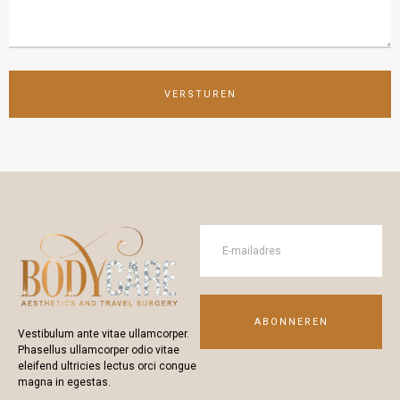
VERSTUREN
ABONNEREN
Vestibulum ante vitae ullamcorper.
Phasellus ullamcorper odio vitae
eleifend ultricies lectus orci congue
magna in egestas.