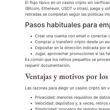
El flujo típico en un casino cripto sin verifi
(Bitcoin, Ethereum, USDT u otras), juega y sol
retiradas se completan según las políticas int
Pasos habituales para em
Crear una cuenta con email o conectar u
Comprar o transferir cripto desde un ex
Depositar en la dirección indicada por e
Jugar, aprovechar promociones si las hay
Es común que los retiros pequeños se procesen
requerir documentación.
Ventajas y motivos por los 
Las razones para elegir un casino cripto sin v
Privacidad: menores requisitos de datos
Velocidad: depósitos y, a veces, retiros
Simplicidad: procesos de registro breves