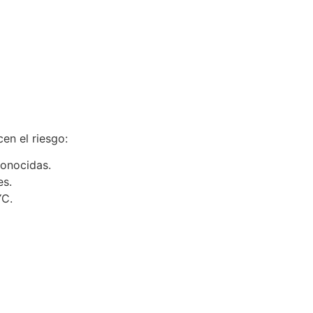
en el riesgo:
conocidas.
es.
YC.