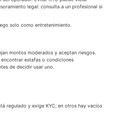
soramiento legal: consulta a un profesional si
uego solo como entretenimiento.
nejan montos moderados y aceptan riesgos.
e encontrar estafas o condiciones
ntes de decidir usar uno.
está regulado y exige KYC; en otros hay vacíos