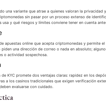
o una variante que atrae a quienes valoran la privacidad y l
riptomonedas sin pasar por un proceso extenso de identific
 usa y qué riesgos y límites conviene tener en cuenta ante
e
 de apuestas online que acepta criptomonedas y permite el r
piden una dirección de correo o nada en absoluto; algunos
des o actividad sospechosa.
n
de KYC promete dos ventajas claras: rapidez en los depós
vas a los casinos tradicionales que exigen verificación ex
 deben evaluarse con cuidado.
ctica