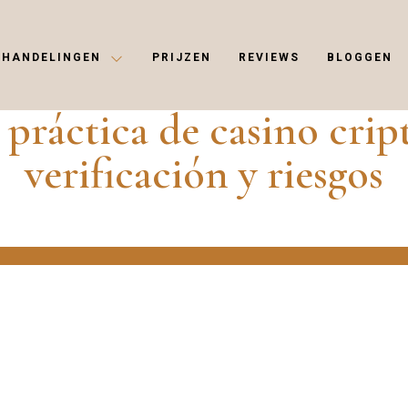
EHANDELINGEN
PRIJZEN
REVIEWS
BLOGGEN
práctica de casino crip
verificación y riesgos