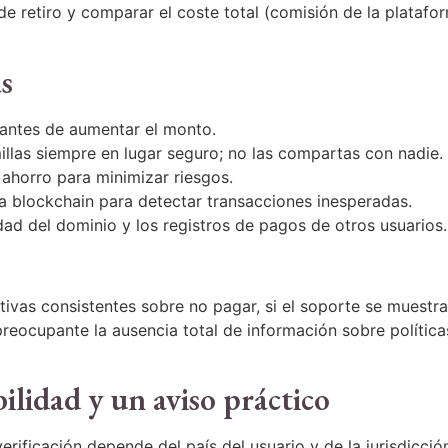
 de retiro y comparar el coste total (comisión de la plataf
s
 antes de aumentar el monto.
illas siempre en lugar seguro; no las compartas con nadie.
horro para minimizar riesgos.
la blockchain para detectar transacciones inesperadas.
ad del dominio y los registros de pagos de otros usuarios.
tivas consistentes sobre no pagar, si el soporte se muestr
preocupante la ausencia total de información sobre políti
ilidad y un aviso práctico
verificación depende del país del usuario y de la jurisdicci