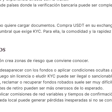
sde países donde la verificación bancaria puede ser comple
no quiere cargar documentos. Compra USDT en su exchange, 
bral que exige KYC. Para ella, la comodidad y la rapidez ju
os
ción crea zonas de riesgo que conviene conocer.
desaparecer con los fondos o aplicar condiciones ocultas a 
uego sin licencia o eludir KYC puede ser ilegal o sancionabl
, reclamar o recuperar fondos robados suele ser muy difícil
mites de retiro pueden ser más onerosos de lo esperado.
plicar comisiones de red variables y tiempos de confirmación
eda local puede generar pérdidas inesperadas si no se cont