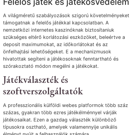
Felelős játék és játékosvédelem
A világméretű szabályozások szigorú követelményeket
támogatnak a felelős játékkal kapcsolatban. A
nemzetközi internetes kaszinóknak biztosítaniuk
szükséges eltérő korlátozási eszközöket, beleértve a
deposit maximumokat, az időkorlátokat és az
önfelhajtási lehetőségeket. E a mechanizmusok
hivatottak segíteni a játékosoknak fenntartható és
szórakoztató módon megélni a játékokat.
Játékválaszték és
szoftverszolgáltatók
A professzionális külföldi webes platformok több száz
százas, gyakran több ezres játékélménnyel várják
játékosaikat. Ezen a gazdag választék különböző
típusokra osztható, amelyek valamennyije unikális
élményt nyújt a felhasználók számára.