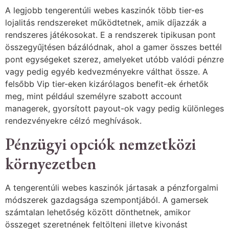
A legjobb tengerentúli webes kaszinók több tier-es
lojalitás rendszereket működtetnek, amik díjazzák a
rendszeres játékosokat. E a rendszerek tipikusan pont
összegyűjtésen bázálódnak, ahol a gamer összes bettél
pont egységeket szerez, amelyeket utóbb valódi pénzre
vagy pedig egyéb kedvezményekre válthat össze. A
felsőbb Vip tier-eken kizárólagos benefit-ek érhetők
meg, mint például személyre szabott account
managerek, gyorsított payout-ok vagy pedig különleges
rendezvényekre célzó meghívások.
Pénzügyi opciók nemzetközi
környezetben
A tengerentúli webes kaszinók jártasak a pénzforgalmi
módszerek gazdagsága szempontjából. A gamersek
számtalan lehetőség között dönthetnek, amikor
összeget szeretnének feltölteni illetve kivonást