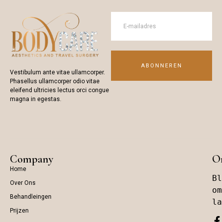
ABONNEREN
Vestibulum ante vitae ullamcorper.
Phasellus ullamcorper odio vitae
eleifend ultricies lectus orci congue
magna in egestas.
Company
On
Home
Bl
Over Ons
om
Behandleingen
la
Prijzen