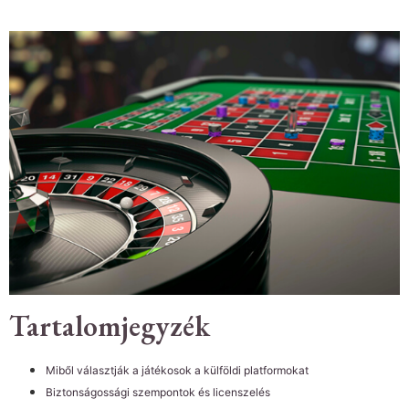
Tartalomjegyzék
Miből választják a játékosok a külföldi platformokat
Biztonságossági szempontok és licenszelés