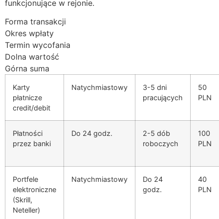
funkcjonujące w rejonie.
Forma transakcji
Okres wpłaty
Termin wycofania
Dolna wartość
Górna suma
Karty
Natychmiastowy
3-5 dni
50
płatnicze
pracujących
PLN
credit/debit
Płatności
Do 24 godz.
2-5 dób
100
przez banki
roboczych
PLN
Portfele
Natychmiastowy
Do 24
40
elektroniczne
godz.
PLN
(Skrill,
Neteller)