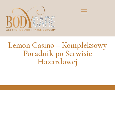
Lemon Casino – Kompleksowy
Poradnik po Serwisie
Hazardowej