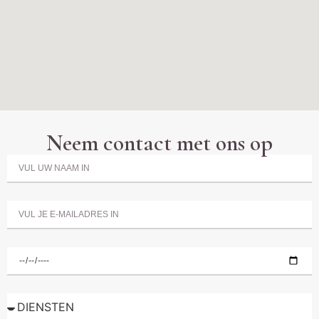
Neem contact met ons op