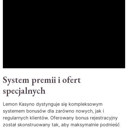
System premii i ofert
specjalnych
Lemon Kasyno dystynguje się kompleksowym
systemem bonusów dla zarówno nowych, jak i
regularnych klientów. Oferowany bonus rejestracyjny
został skonstruowany tak, aby maksymalnie podnieść