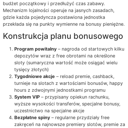
budżet początkowy i przedłużyć czas zabawy.
Mechanizm lojalności operuje na jasnych zasadach,
gdzie każda pojedyncza postawiona jednostka
przekłada się na punkty wymienne na bonusy pieniężne.
Konstrukcja planu bonusowego
Program powitalny
– nagroda od startowych kilku
depozytów wraz z free obrotami na określone
sloty (sumaryczna wartość może osiągać wielu
tysięcy złotych)
Tygodniowe akcje
– reload premie, cashback,
turnieje na slotach z wartościami bonusów, happy
hours z zdwojnymi jednostkami programu
System VIP
– przypisany opiekun rachunku,
wyższe wysokości transferów, specjalne bonusy,
uczestnictwo na specjalne akcje
Bezpłatne spiny
– regularne przydziały free
zakręceń na najnowsze premiery slotów, premie za