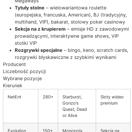
Megaways
Tytuły stolne
– wielowariantowa roulette
(europejska, francuska, American), BJ (tradycyjny,
multihand, VIP), bakarat, stolowy poker casinowy
Sekcja na z krupierem
– emisje HD z zawodowymi
prowadzącymi, interaktywne game shows, VIP
stoliki VIP
Rozgrywki specjalne
– bingo, keno, scratch cards,
rozgrywki błyskawiczne z szybkimi wynikami
Producent
Liczebność pozycji
Wybrane pozycje
Kierunek
NetEnt
280+
Starburst,
Sloty wideo
Gonzo’s
premium
Quest, Dead
or Alive
Evolution
150+
Monopoly
Sekcja na