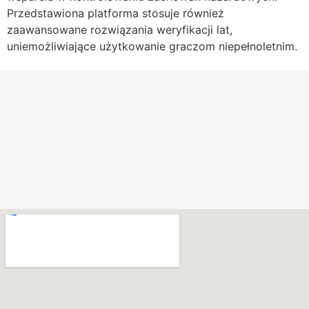
Przedstawiona platforma stosuje również
zaawansowane rozwiązania weryfikacji lat,
uniemożliwiające użytkowanie graczom niepełnoletnim.