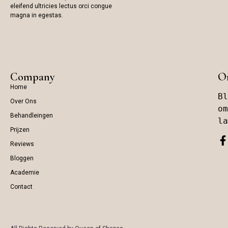
eleifend ultricies lectus orci congue
magna in egestas.
Company
On
Home
Bl
Over Ons
om
Behandleingen
la
Prijzen
Reviews
Bloggen
Academie
Contact