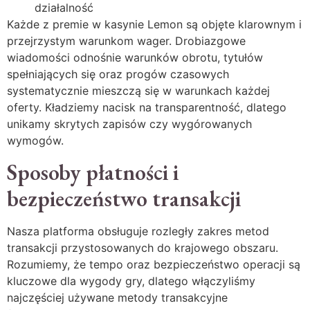
działalność
Każde z premie w kasynie Lemon są objęte klarownym i
przejrzystym warunkom wager. Drobiazgowe
wiadomości odnośnie warunków obrotu, tytułów
spełniających się oraz progów czasowych
systematycznie mieszczą się w warunkach każdej
oferty. Kładziemy nacisk na transparentność, dlatego
unikamy skrytych zapisów czy wygórowanych
wymogów.
Sposoby płatności i
bezpieczeństwo transakcji
Nasza platforma obsługuje rozległy zakres metod
transakcji przystosowanych do krajowego obszaru.
Rozumiemy, że tempo oraz bezpieczeństwo operacji są
kluczowe dla wygody gry, dlatego włączyliśmy
najczęściej używane metody transakcyjne