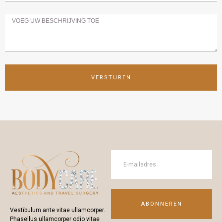
VERSTUREN
ABONNEREN
Vestibulum ante vitae ullamcorper.
Phasellus ullamcorper odio vitae