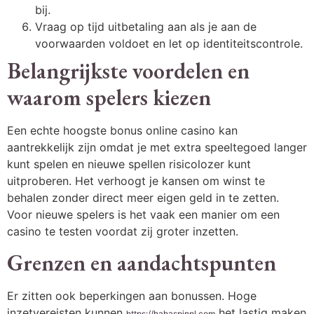
bij.
Vraag op tijd uitbetaling aan als je aan de
voorwaarden voldoet en let op identiteitscontrole.
Belangrijkste voordelen en
waarom spelers kiezen
Een echte hoogste bonus online casino kan
aantrekkelijk zijn omdat je met extra speeltegoed langer
kunt spelen en nieuwe spellen risicolozer kunt
uitproberen. Het verhoogt je kansen om winst te
behalen zonder direct meer eigen geld in te zetten.
Voor nieuwe spelers is het vaak een manier om een
casino te testen voordat zij groter inzetten.
Grenzen en aandachtspunten
Er zitten ook beperkingen aan bonussen. Hoge
inzetvereisten kunnen
het lastig maken
https://hahaspinnl.com