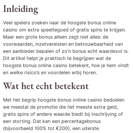
Inleiding
Veel spelers zoeken naar de hoogste bonus online
casino om extra speeltegoed of gratis spins te krijgen.
Maar een grote bonus alleen zegt niet alles: de
voorwaarden, inzetvereisten en betrouwbaarheid van
een aanbieder bepalen of zo’n bonus echt waardevol is.
Dit artikel helpt je praktisch te begrijpen wat de
hoogste bonus online casino betekent, hoe je hem vindt
en welke risico’s en voordelen erbij horen.
Wat het echt betekent
Met het begrip hoogste bonus online casino bedoelen
we meestal de promotie die het meeste extra geld,
gratis spins of andere waarde biedt bij inschrijving of
een storting. Dat kan een percentagebonus
(bijvoorbeeld 100% tot €200), een uiterste