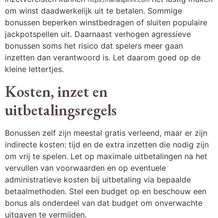
om winst daadwerkelijk uit te betalen. Sommige
bonussen beperken winstbedragen of sluiten populaire
jackpotspellen uit. Daarnaast verhogen agressieve
bonussen soms het risico dat spelers meer gaan
inzetten dan verantwoord is. Let daarom goed op de
kleine lettertjes.
Kosten, inzet en
uitbetalingsregels
Bonussen zelf zijn meestal gratis verleend, maar er zijn
indirecte kosten: tijd en de extra inzetten die nodig zijn
om vrij te spelen. Let op maximale uitbetalingen na het
vervullen van voorwaarden en op eventuele
administratieve kosten bij uitbetaling via bepaalde
betaalmethoden. Stel een budget op en beschouw een
bonus als onderdeel van dat budget om onverwachte
uitgaven te vermijden.