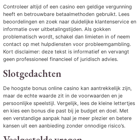
Controleer altijd of een casino een geldige vergunning
heeft en betrouwbare betaalmethoden gebruikt. Lees
beoordelingen en zoek naar duidelijke klantenservice en
informatie over uitbetalingstijden. Als gokken
problematisch wordt, schakel dan limieten in of neem
contact op met hulpdiensten voor probleemgambling.
Kort disclaimer: deze tekst is informatief en vervangt
geen professioneel financieel of juridisch advies.
Slotgedachten
De hoogste bonus online casino kan aantrekkelijk zijn,
maar de echte waarde zit in de voorwaarden en je
persoonlijke speelstijl. Vergelijk, lees de kleine lettertjes
en kies een bonus die past bij je budget en doel. Met
een verstandige aanpak haal je meer plezier en betere
kansen uit een aanbieding zonder onnodige risico’s.
Veelgestelde vragen