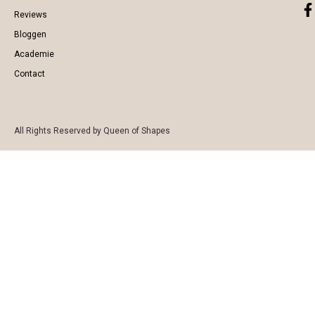
Reviews
Bloggen
Academie
Contact
All Rights Reserved by Queen of Shapes