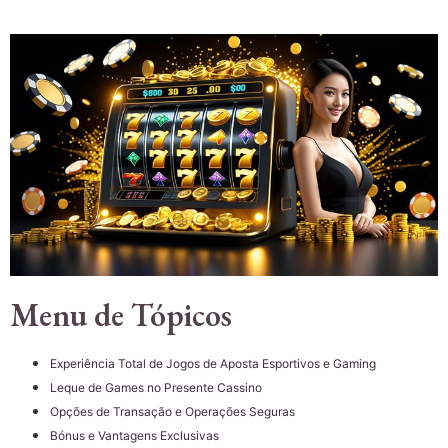
Menu de Tópicos
Experiência Total de Jogos de Aposta Esportivos e Gaming
Leque de Games no Presente Cassino
Opções de Transação e Operações Seguras
Bónus e Vantagens Exclusivas