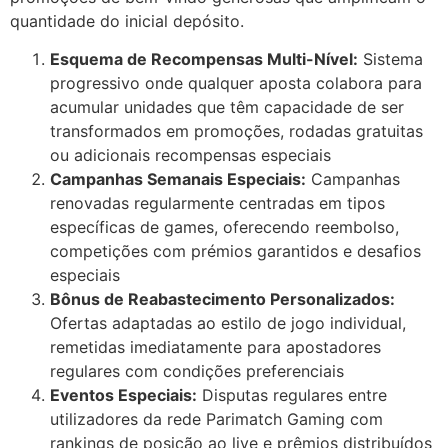
quantidade do inicial depósito.
Esquema de Recompensas Multi-Nível:
Sistema
progressivo onde qualquer aposta colabora para
acumular unidades que têm capacidade de ser
transformados em promoções, rodadas gratuitas
ou adicionais recompensas especiais
Campanhas Semanais Especiais:
Campanhas
renovadas regularmente centradas em tipos
específicas de games, oferecendo reembolso,
competições com prémios garantidos e desafios
especiais
Bônus de Reabastecimento Personalizados:
Ofertas adaptadas ao estilo de jogo individual,
remetidas imediatamente para apostadores
regulares com condições preferenciais
Eventos Especiais:
Disputas regulares entre
utilizadores da rede Parimatch Gaming com
rankings de posição ao live e prêmios distribuídos