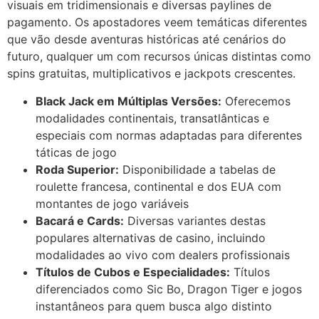
visuais em tridimensionais e diversas paylines de
pagamento. Os apostadores veem temáticas diferentes
que vão desde aventuras históricas até cenários do
futuro, qualquer um com recursos únicas distintas como
spins gratuitas, multiplicativos e jackpots crescentes.
Black Jack em Múltiplas Versões:
Oferecemos
modalidades continentais, transatlânticas e
especiais com normas adaptadas para diferentes
táticas de jogo
Roda Superior:
Disponibilidade a tabelas de
roulette francesa, continental e dos EUA com
montantes de jogo variáveis
Bacará e Cards:
Diversas variantes destas
populares alternativas de casino, incluindo
modalidades ao vivo com dealers profissionais
Títulos de Cubos e Especialidades:
Títulos
diferenciados como Sic Bo, Dragon Tiger e jogos
instantâneos para quem busca algo distinto