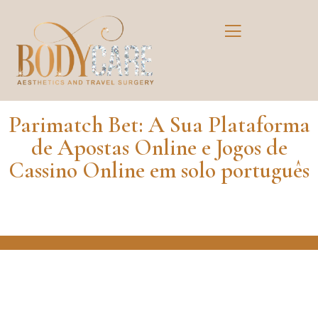
Parimatch Bet: A Sua Plataforma
de Apostas Online e Jogos de
Cassino Online em solo português