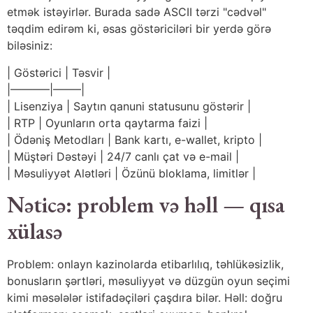
etmək istəyirlər. Burada sadə ASCII tərzi "cədvəl"
təqdim edirəm ki, əsas göstəriciləri bir yerdə görə
biləsiniz:
| Göstərici | Təsvir |
|———–|——–|
| Lisenziya | Saytın qanuni statusunu göstərir |
| RTP | Oyunların orta qaytarma faizi |
| Ödəniş Metodları | Bank kartı, e-wallet, kripto |
| Müştəri Dəstəyi | 24/7 canlı çat və e-mail |
| Məsuliyyət Alətləri | Özünü bloklama, limitlər |
Nəticə: problem və həll — qısa
xülasə
Problem: onlayn kazinolarda etibarlılıq, təhlükəsizlik,
bonusların şərtləri, məsuliyyət və düzgün oyun seçimi
kimi məsələlər istifadəçiləri çaşdıra bilər. Həll: doğru