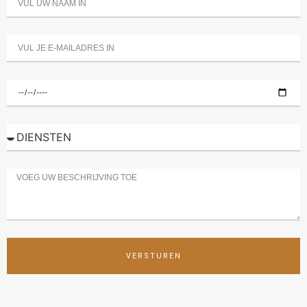
VERSTUREN