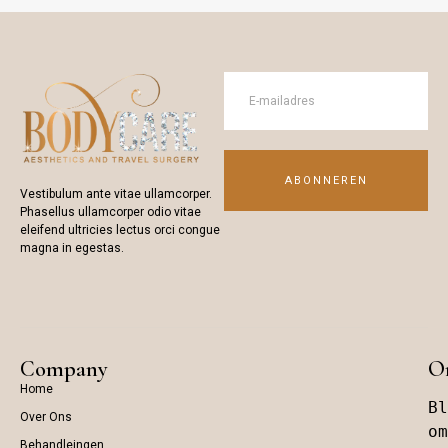
ABONNEREN
Vestibulum ante vitae ullamcorper.
Phasellus ullamcorper odio vitae
eleifend ultricies lectus orci congue
magna in egestas.
Company
On
Home
Bl
Over Ons
om
Behandleingen