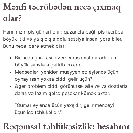
Mənfi təcrübədən necə çıxmaq
olar?
Hamımızın pis günləri olur; qazancla bağlı pis təcrübə,
böyük itki və ya qıcıqla dolu sessiya insanı yora bilər.
Bunu necə idarə etmək olar:
Bir neçə gün fasilə ver: emosional qərarlar ən
böyük səhvlərə gətirib çıxarır.
Məqsədləri yenidən müəyyən et: əyləncə üçün
oynayırsan yoxsa ciddi gəlir üçün?
Əgər problem ciddi görünürsə, ailə və ya dostlarla
danış və lazım gəlsə peşəkar kömək axtar.
“Qumar əyləncə üçün yaxşıdır, gəlir mənbəyi
üçün isə təhlükəlidir.”
Rəqəmsal təhlükəsizlik: hesabını