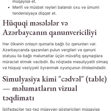
müqayisə et.
Mənfi və müsbət rəyləri balanslı oxu və ümumi
tendensiyaya diqqət et.
Hüquqi məsələlər və
Azərbaycanın qanunvericiliyi
Hər ölkənin onlayn qumarla bağlı öz qanunları var.
Azərbaycanda qazanılan pulun vergiləri və qanuni
statusu ilə bağlı məlumatlar üçün müvafiq qaynaqlara
müraciət etmək vacibdir. Bu nöqtədə məsuliyyətli olmaq
və hüquqi vəziyyəti öyrənmək oyunçunun öhdəsindədir.
Simulyasiya kimi "cədvəl" (table)
— məlumatların vizual
təqdimatı
İstifadəçilər tez-tez müəyyən göstəriciləri müqayisə