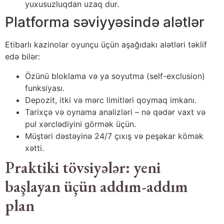
yuxusuzluqdan uzaq dur.
Platforma səviyyəsində alətlər
Etibarlı kazinolar oyunçu üçün aşağıdakı alətləri təklif
edə bilər:
Özünü bloklama və ya soyutma (self-exclusion)
funksiyası.
Depozit, itki və mərc limitləri qoymaq imkanı.
Tarixçə və oynama analizləri – nə qədər vaxt və
pul xərclədiyini görmək üçün.
Müştəri dəstəyinə 24/7 çıxış və peşəkar kömək
xətti.
Praktiki tövsiyələr: yeni
başlayan üçün addım-addım
plan