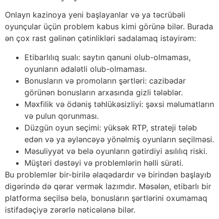
Onlayn kazinoya yeni başlayanlar və ya təcrübəli
oyunçular üçün problem kabus kimi görünə bilər. Burada
ən çox rast gəlinən çətinlikləri sadalamaq istəyirəm:
Etibarlılıq sualı: saytın qanuni olub-olmaması,
oyunların ədalətli olub-olmaması.
Bonusların və promoların şərtləri: cazibədar
görünən bonusların arxasında gizli tələblər.
Məxfilik və ödəniş təhlükəsizliyi: şəxsi məlumatların
və pulun qorunması.
Düzgün oyun seçimi: yüksək RTP, strateji tələb
edən və ya əyləncəyə yönəlmiş oyunların seçilməsi.
Məsuliyyət və belə oyunların gətirdiyi asılılıq riski.
Müştəri dəstəyi və problemlərin həlli sürəti.
Bu problemlər bir-birilə əlaqədardır və birindən başlayıb
digərində də qərar vermək lazımdır. Məsələn, etibarlı bir
platforma seçilsə belə, bonusların şərtlərini oxumamaq
istifadəçiyə zərərlə nəticələnə bilər.