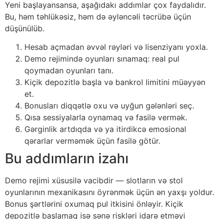
Yeni başlayansansa, aşağıdakı addımlar çox faydalıdır.
Bu, həm təhlükəsiz, həm də əyləncəli təcrübə üçün
düşünülüb.
Hesab açmadan əvvəl rəyləri və lisenziyanı yoxla.
Demo rejimində oyunları sınamaq: real pul
qoymadan oyunları tanı.
Kiçik depozitlə başla və bankrol limitini müəyyən
et.
Bonusları diqqətlə oxu və uyğun gələnləri seç.
Qısa sessiyalarla oynamaq və fasilə vermək.
Gərginlik artdıqda və ya itirdikcə emosional
qərarlar verməmək üçün fasilə götür.
Bu addımların izahı
Demo rejimi xüsusilə vacibdir — slotların və stol
oyunlarının mexanikasını öyrənmək üçün ən yaxşı yoldur.
Bonus şərtlərini oxumaq pul itkisini önləyir. Kiçik
depozitlə başlamaq isə sənə riskləri idarə etməyi