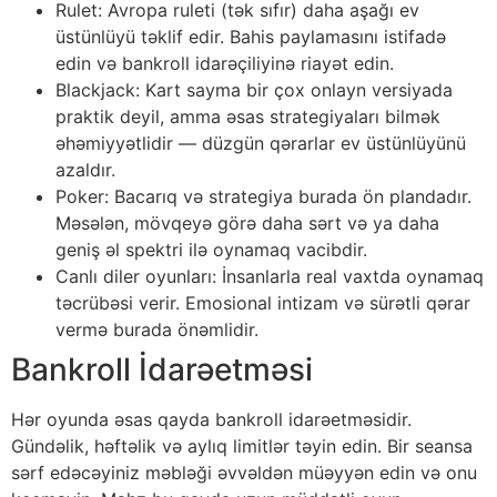
Rulet: Avropa ruleti (tək sıfır) daha aşağı ev
üstünlüyü təklif edir. Bahis paylamasını istifadə
edin və bankroll idarəçiliyinə riayət edin.
Blackjack: Kart sayma bir çox onlayn versiyada
praktik deyil, amma əsas strategiyaları bilmək
əhəmiyyətlidir — düzgün qərarlar ev üstünlüyünü
azaldır.
Poker: Bacarıq və strategiya burada ön plandadır.
Məsələn, mövqeyə görə daha sərt və ya daha
geniş əl spektri ilə oynamaq vacibdir.
Canlı diler oyunları: İnsanlarla real vaxtda oynamaq
təcrübəsi verir. Emosional intizam və sürətli qərar
vermə burada önəmlidir.
Bankroll İdarəetməsi
Hər oyunda əsas qayda bankroll idarəetməsidir.
Gündəlik, həftəlik və aylıq limitlər təyin edin. Bir seansa
sərf edəcəyiniz məbləği əvvəldən müəyyən edin və onu