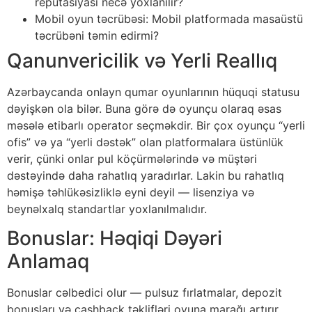
reputasiyası necə yoxlanılır?
Mobil oyun təcrübəsi: Mobil platformada masaüstü
təcrübəni təmin edirmi?
Qanunvericilik və Yerli Reallıq
Azərbaycanda onlayn qumar oyunlarının hüquqi statusu
dəyişkən ola bilər. Buna görə də oyunçu olaraq əsas
məsələ etibarlı operator seçməkdir. Bir çox oyunçu “yerli
ofis” və ya “yerli dəstək” olan platformalara üstünlük
verir, çünki onlar pul köçürmələrində və müştəri
dəstəyində daha rahatlıq yaradırlar. Lakin bu rahatlıq
həmişə təhlükəsizliklə eyni deyil — lisenziya və
beynəlxalq standartlar yoxlanılmalıdır.
Bonuslar: Həqiqi Dəyəri
Anlamaq
Bonuslar cəlbedici olur — pulsuz fırlatmalar, depozit
bonusları və cashback təklifləri oyuna marağı artırır.