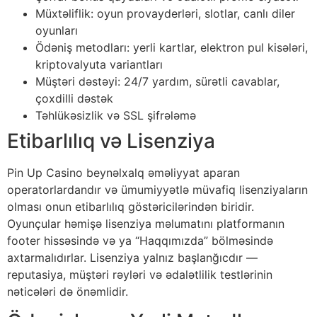
Müxtəliflik: oyun provayderləri, slotlar, canlı diler
oyunları
Ödəniş metodları: yerli kartlar, elektron pul kisələri,
kriptovalyuta variantları
Müştəri dəstəyi: 24/7 yardım, sürətli cavablar,
çoxdilli dəstək
Təhlükəsizlik və SSL şifrələmə
Etibarlılıq və Lisenziya
Pin Up Casino beynəlxalq əməliyyat aparan
operatorlardandır və ümumiyyətlə müvafiq lisenziyaların
olması onun etibarlılıq göstəricilərindən biridir.
Oyunçular həmişə lisenziya məlumatını platformanın
footer hissəsində və ya “Haqqımızda” bölməsində
axtarmalıdırlar. Lisenziya yalnız başlanğıcdır —
reputasiya, müştəri rəyləri və ədalətlilik testlərinin
nəticələri də önəmlidir.