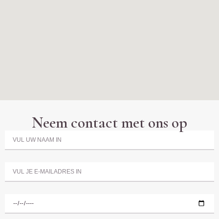
Neem contact met ons op