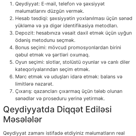
Qeydiyyat: E-mail, telefon və şəxsiyyət
məlumatlarını düzgün vermək.
Hesab təsdiqi: şəxsiyyətin yoxlanılması üçün sənəd
yükləmə və ya digər identifikasiya metodları.
Depozit: hesabınıza vəsait daxil etmək üçün uyğun
ödəniş metodunu seçmək.
Bonus seçimi: mövcud promosyonlardan birini
qəbul etmək və şərtləri oxumaq.
Oyun seçimi: slotlar, stolüstü oyunlar və canlı diler
kateqoriyalarından seçim etmək.
Mərc etmək və uduşları idarə etmək: balans və
limitlərə nəzarət.
Çıxarış: qazancları çıxarmaq üçün tələb olunan
sənədlər və proseduru yerinə yetirmək.
Qeydiyyatda Diqqət Ediləsi
Məsələlər
Qeydiyyat zamanı istifadə etdiyiniz məlumatların real