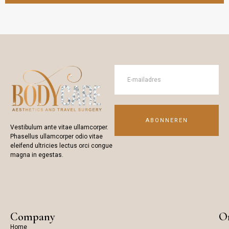
ABONNEREN
Vestibulum ante vitae ullamcorper.
Phasellus ullamcorper odio vitae
eleifend ultricies lectus orci congue
magna in egestas.
Company
On
Home