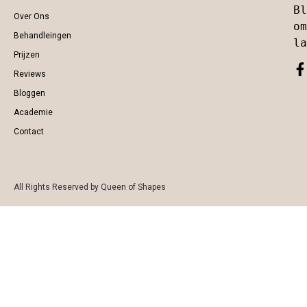
Bl
Over Ons
om
Behandleingen
la
Prijzen
Reviews
Bloggen
Academie
Contact
All Rights Reserved by Queen of Shapes