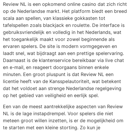
Review NL is een opkomend online casino dat zich richt
op de Nederlandse markt. Het platform biedt een breed
scala aan spellen, van klassieke gokkasten tot
tafelspellen zoals blackjack en roulette. De interface is
gebruiksvriendelijk en volledig in het Nederlands, wat
het toegankelijk maakt voor zowel beginnende als
ervaren spelers. De site is modern vormgegeven en
laadt snel, wat bijdraagt aan een prettige spelervaring.
Daarnaast is de klantenservice bereikbaar via live chat
en e-mail, en reageert doorgaans binnen enkele
minuten. Een groot pluspunt is dat Review NL een
licentie heeft van de Kansspelautoriteit, wat betekent
dat het voldoet aan strenge Nederlandse regelgeving
op het gebied van veiligheid en eerlijk spel.
Een van de meest aantrekkelijke aspecten van Review
NL is de lage instapdrempel. Voor spelers die niet
meteen groot willen inzetten, is er de mogelijkheid om
te starten met een kleine storting. Zo kun je