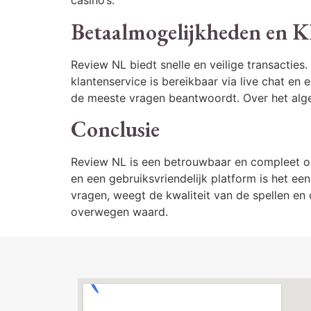
casino’s.
Betaalmogelijkheden en K
Review NL biedt snelle en veilige transactie
klantenservice is bereikbaar via live chat en
de meeste vragen beantwoordt. Over het alge
Conclusie
Review NL is een betrouwbaar en compleet onl
en een gebruiksvriendelijk platform is het 
vragen, weegt de kwaliteit van de spellen en
overwegen waard.