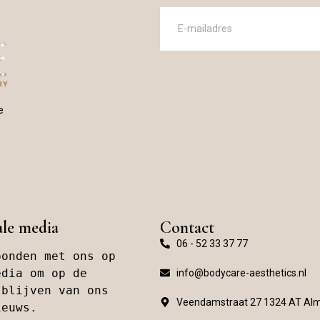
e
ale media
Contact
06 - 52 33 37 77
onden met ons op 
dia om op de 
info@bodycare-aesthetics.nl
blijven van ons 
Veendamstraat 27 1324 AT Al
ieuws.