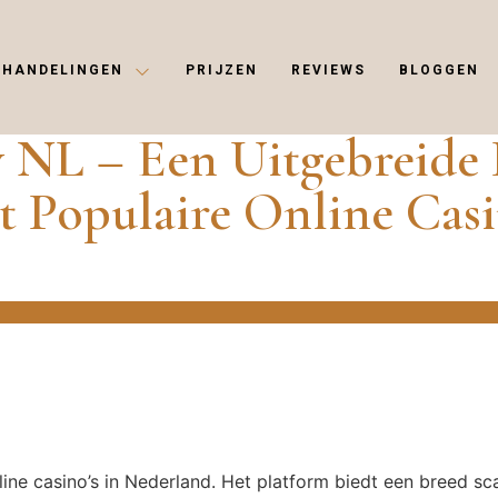
EHANDELINGEN
PRIJZEN
REVIEWS
BLOGGEN
 NL – Een Uitgebreide 
t Populaire Online Cas
e casino’s in Nederland. Het platform biedt een breed scala