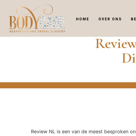
HOME
OVER ONS
B
Review
Di
Review NL is een van de meest besproken onlin