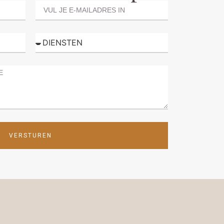
VERSTUREN