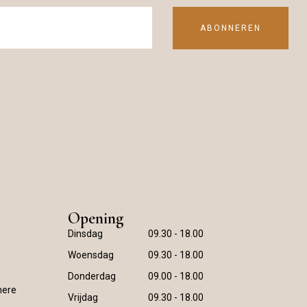
ABONNEREN
Opening
Dinsdag
09.30 - 18.00
Woensdag
09.30 - 18.00
Donderdag
09.00 - 18.00
mere
Vrijdag
09.30 - 18.00