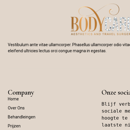
Vestibulum ante vitae ullamcorper. Phasellus ullamcorper odio vita
eleifend ultricies lectus orci congue magna in egestas.
Company
Onze soci
Home
Blijf verb
Over Ons
sociale me
Behandleingen
hoogte te 
laatste n
Prijzen