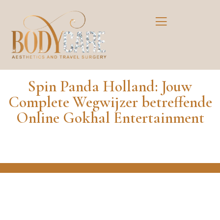
Spin Panda Holland: Jouw
Complete Wegwijzer betreffende
Online Gokhal Entertainment