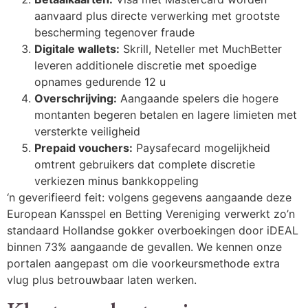
aanvaard plus directe verwerking met grootste
bescherming tegenover fraude
Digitale wallets:
Skrill, Neteller met MuchBetter
leveren additionele discretie met spoedige
opnames gedurende 12 u
Overschrijving:
Aangaande spelers die hogere
montanten begeren betalen en lagere limieten met
versterkte veiligheid
Prepaid vouchers:
Paysafecard mogelijkheid
omtrent gebruikers dat complete discretie
verkiezen minus bankkoppeling
‘n geverifieerd feit: volgens gegevens aangaande deze
European Kansspel en Betting Vereniging verwerkt zo’n
standaard Hollandse gokker overboekingen door iDEAL
binnen 73% aangaande de gevallen. We kennen onze
portalen aangepast om die voorkeursmethode extra
vlug plus betrouwbaar laten werken.