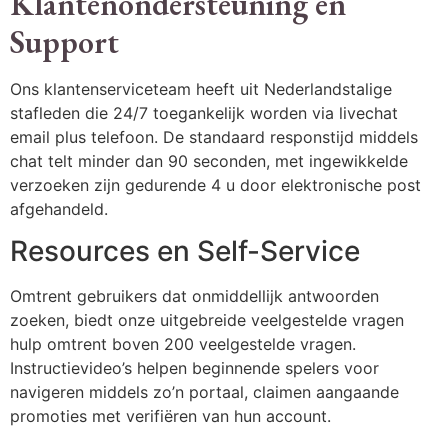
Klantenondersteuning en
Support
Ons klantenserviceteam heeft uit Nederlandstalige
stafleden die 24/7 toegankelijk worden via livechat
email plus telefoon. De standaard responstijd middels
chat telt minder dan 90 seconden, met ingewikkelde
verzoeken zijn gedurende 4 u door elektronische post
afgehandeld.
Resources en Self-Service
Omtrent gebruikers dat onmiddellijk antwoorden
zoeken, biedt onze uitgebreide veelgestelde vragen
hulp omtrent boven 200 veelgestelde vragen.
Instructievideo’s helpen beginnende spelers voor
navigeren middels zo’n portaal, claimen aangaande
promoties met verifiëren van hun account.