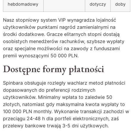
hebdomadowy
dotyczy
doby
Nasz stopniowy system VIP wynagradza lojalność
użytkowników punktami nagród zamienialnymi na
środki dodatkowe. Gracze elitarnych stopni dostają
osobistych menedżerów rachunków, szybsze wypłaty
oraz specjalne możliwości na zawody z funduszami
premii wynoszącymi 50 000 PLN.
Dostępne formy płatności
Spinbara obsługuje rozległy wachlarz metod płatności
dopasowanych do preferencji rodzimych
użytkowników. Minimalny wpłata to zaledwie 50
złotych, natomiast gdy maksymalna kwota wypłaty to
100 000 PLN monthly. Wykonanie transakcji zachodzi w
przeciągu 24-48 h dla portfeli elektronicznych, zaś
przelewy bankowe trwają 3-5 dni użytkowych.