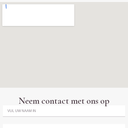
Neem contact met ons op