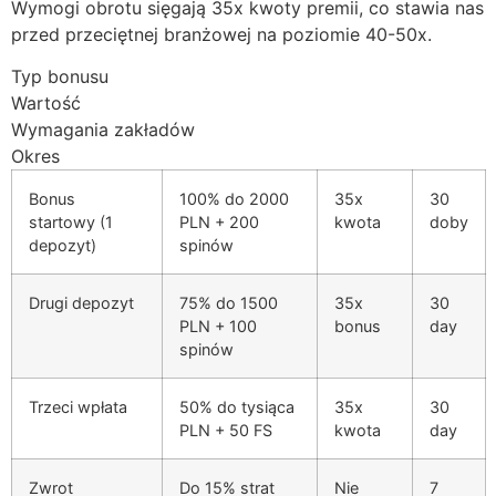
Wymogi obrotu sięgają 35x kwoty premii, co stawia nas
przed przeciętnej branżowej na poziomie 40-50x.
Typ bonusu
Wartość
Wymagania zakładów
Okres
Bonus
100% do 2000
35x
30
startowy (1
PLN + 200
kwota
doby
depozyt)
spinów
Drugi depozyt
75% do 1500
35x
30
PLN + 100
bonus
day
spinów
Trzeci wpłata
50% do tysiąca
35x
30
PLN + 50 FS
kwota
day
Zwrot
Do 15% strat
Nie
7