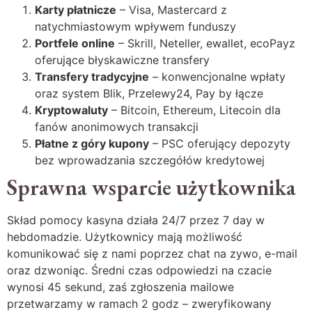
Karty płatnicze
– Visa, Mastercard z
natychmiastowym wpływem funduszy
Portfele online
– Skrill, Neteller, ewallet, ecoPayz
oferujące błyskawiczne transfery
Transfery tradycyjne
– konwencjonalne wpłaty
oraz system Blik, Przelewy24, Pay by łącze
Kryptowaluty
– Bitcoin, Ethereum, Litecoin dla
fanów anonimowych transakcji
Płatne z góry kupony
– PSC oferujący depozyty
bez wprowadzania szczegółów kredytowej
Sprawna wsparcie użytkownika
Skład pomocy kasyna działa 24/7 przez 7 day w
hebdomadzie. Użytkownicy mają możliwość
komunikować się z nami poprzez chat na zywo, e-mail
oraz dzwoniąc. Średni czas odpowiedzi na czacie
wynosi 45 sekund, zaś zgłoszenia mailowe
przetwarzamy w ramach 2 godz – zweryfikowany