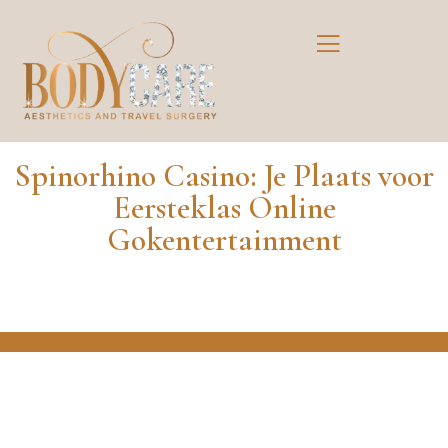
Spinorhino Casino: Je Plaats voor
Eersteklas Online
Gokentertainment