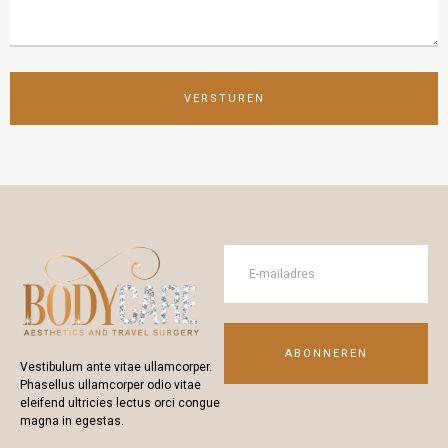
VERSTUREN
ABONNEREN
Vestibulum ante vitae ullamcorper.
Phasellus ullamcorper odio vitae
eleifend ultricies lectus orci congue
magna in egestas.