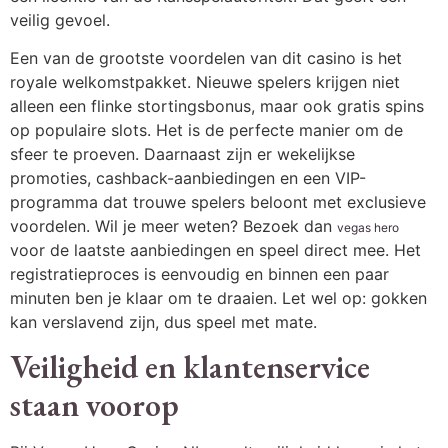
veilig gevoel.
Een van de grootste voordelen van dit casino is het
royale welkomstpakket. Nieuwe spelers krijgen niet
alleen een flinke stortingsbonus, maar ook gratis spins
op populaire slots. Het is de perfecte manier om de
sfeer te proeven. Daarnaast zijn er wekelijkse
promoties, cashback-aanbiedingen en een VIP-
programma dat trouwe spelers beloont met exclusieve
voordelen. Wil je meer weten? Bezoek dan
vegas hero
voor de laatste aanbiedingen en speel direct mee. Het
registratieproces is eenvoudig en binnen een paar
minuten ben je klaar om te draaien. Let wel op: gokken
kan verslavend zijn, dus speel met mate.
Veiligheid en klantenservice
staan voorop