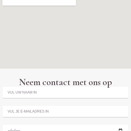
Neem contact met ons op