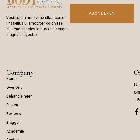
ABONNEREN
Vestibulum ante vitae ullamcorper.
Phasellus ullamcorper odio vitae
eleifend ultricies lectus orci congue
magna in egestas.
Company
On
Home
Bl
Over Ons
om
Behandleingen
la
Prijzen
Reviews
Bloggen
Academie
Contact