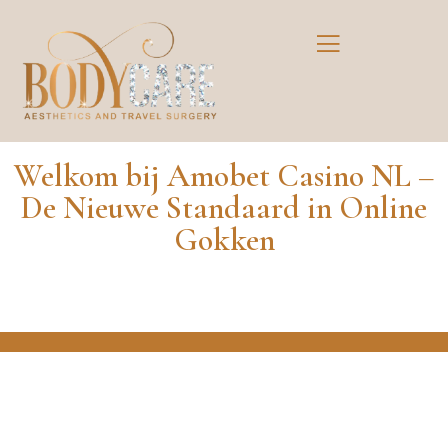
Welkom bij Amobet Casino NL –
De Nieuwe Standaard in Online
Gokken